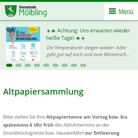
Menü
☀️🔥 Achtung: Uns erwarten wieder
Altpapierabfuhr 2026
heiße Tage! 🔥☀️
Die Temperaturen steigen wieder– bitte
gebt gut auf euch und eure Mitmenschen
acht, denn mit der Hitze ist keineswegs zu
spaßen! 🙏💦 Damit ihr gut und gesund
durch die heißen…
Altpapiersammlung
Bitte stellen Sie Ihre
Altpapiertonne am Vortag bzw. bis
spätestens 6 Uhr früh
des Abfuhrtermins an der
Grundstücksgrenze bzw. Hauseinfahrt
zur Entleerung