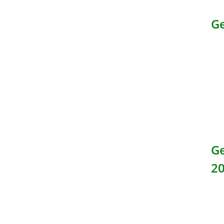
Ge
G
2