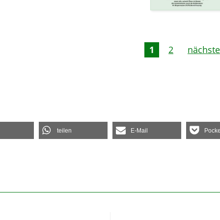
1
2
nächste
teilen
E-Mail
Pocke