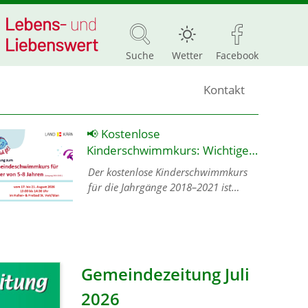
Suche
Wetter
Facebook
Kontakt
📢 Kostenlose
Kinderschwimmkurs: Wichtige
Info für alle Eltern! 🏊‍♂️👶
Der kostenlose Kinderschwimmkurs
für die Jahrgänge 2018–2021 ist
aktuell leider bereits voll ausgebucht!
❌👥 📌 Wie geht es jetzt weiter? Eine
Anmeldung ist ab sofort nur noc…
Gemeindezeitung Juli
2026