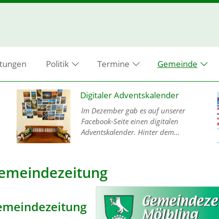
ltungen
Politik
Termine
Gemeinde
Digitaler Adventskalender
Im Dezember gab es auf unserer
Facebook-Seite einen digitalen
Adventskalender. Hinter dem
Türchen Nummer 11 verbarg sich die
Aufgabe, Bilder aus unserem
Gemeindegebiet einzusenden. Viele
emeindezeitung
Bü…
emeindezeitung