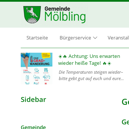
Startseite
Bürgerservice
Veransta
lding
☀️🔥 Achtung: Uns erwarten
wieder heiße Tage! 🔥☀️
Die Temperaturen steigen wieder–
bitte gebt gut auf euch und eure
esem
Mitmenschen acht, denn mit der
Hitze ist keineswegs zu spaßen! 🙏💦
ngen
Sidebar
Damit ihr gut und gesund durch die
G
heißen…
G
Gemeinde