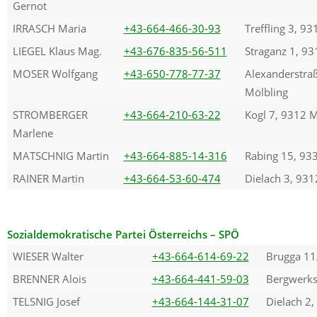
Gernot
IRRASCH Maria
+43-664-466-30-93
Treffling 3, 9
LIEGEL Klaus Mag.
+43-676-835-56-511
Straganz 1, 93
MOSER Wolfgang
+43-650-778-77-37
Alexanderstra
Mölbling
STROMBERGER
+43-664-210-63-22
Kogl 7, 9312 M
Marlene
MATSCHNIG Martin
+43-664-885-14-316
Rabing 15, 93
RAINER Martin
+43-664-53-60-474
Dielach 3, 931
Sozialdemokratische Partei Österreichs – SPÖ
WIESER Walter
+43-664-614-69-22
Brugga 11
BRENNER Alois
+43-664-441-59-03
Bergwerks
TELSNIG Josef
+43-664-144-31-07
Dielach 2,