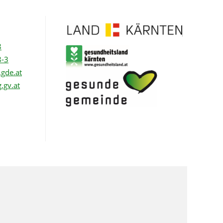
8
8-3
gde.at
.gv.at