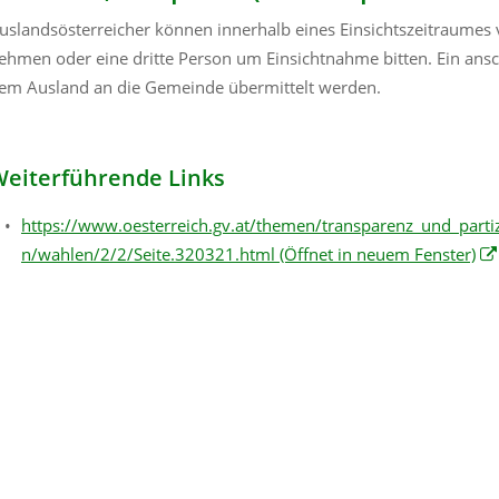
uslandsösterreicher können innerhalb eines Einsichtszeitraumes 
ehmen oder eine dritte Person um Einsichtnahme bitten. Ein ansch
em Ausland an die Gemeinde übermittelt werden.
eiterführende Links
https://www.oesterreich.gv.at/themen/transparenz_und_part
n/wahlen/2/2/Seite.320321.html
(Öffnet in neuem Fenster)