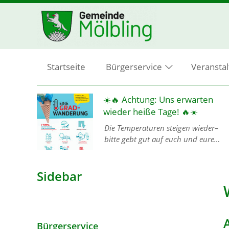
Startseite
Bürgerservice
Veransta
lding
☀️🔥 Achtung: Uns erwarten
wieder heiße Tage! 🔥☀️
Die Temperaturen steigen wieder–
bitte gebt gut auf euch und eure
esem
Mitmenschen acht, denn mit der
Hitze ist keineswegs zu spaßen! 🙏💦
ngen
Sidebar
Damit ihr gut und gesund durch die
heißen…
Bürgerservice