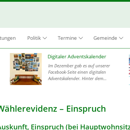
ltungen
Politik
Termine
Gemeinde
Digitaler Adventskalender
Im Dezember gab es auf unserer
Facebook-Seite einen digitalen
Adventskalender. Hinter dem
Türchen Nummer 11 verbarg sich die
Aufgabe, Bilder aus unserem
Gemeindegebiet einzusenden. Viele
Bü…
Wählerevidenz – Einspruch
Auskunft, Einspruch (bei Hauptwohnsit