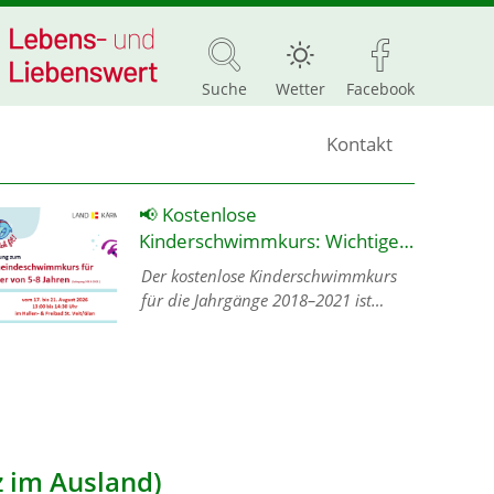
Suche
Wetter
Facebook
Kontakt
📢 Kostenlose
Kinderschwimmkurs: Wichtige
Info für alle Eltern! 🏊‍♂️👶
Der kostenlose Kinderschwimmkurs
für die Jahrgänge 2018–2021 ist
aktuell leider bereits voll ausgebucht!
❌👥 📌 Wie geht es jetzt weiter? Eine
Anmeldung ist ab sofort nur noc…
z im Ausland)