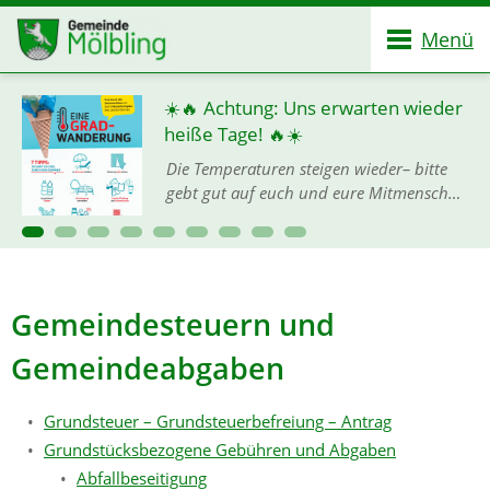
Menü
☀️🔥 Achtung: Uns erwarten wieder
heiße Tage! 🔥☀️
Die Temperaturen steigen wieder– bitte
gebt gut auf euch und eure Mitmenschen
acht, denn mit der Hitze ist keineswegs zu
spaßen! 🙏💦 Damit ihr gut und gesund
durch die heißen…
Gemeindesteuern und
Gemeindeabgaben
Grundsteuer – Grundsteuerbefreiung – Antrag
Grundstücksbezogene Gebühren und Abgaben
Abfallbeseitigung