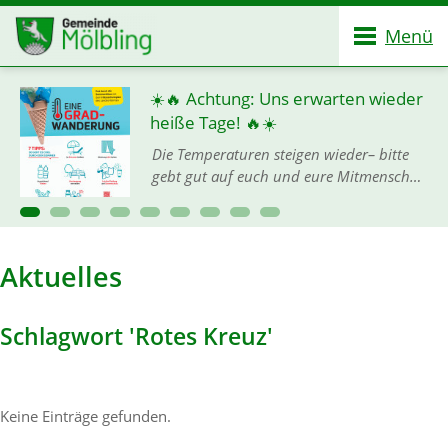
Menü
☀️🔥 Achtung: Uns erwarten wieder
heiße Tage! 🔥☀️
Die Temperaturen steigen wieder– bitte
gebt gut auf euch und eure Mitmenschen
acht, denn mit der Hitze ist keineswegs zu
spaßen! 🙏💦 Damit ihr gut und gesund
durch die heißen…
Aktuelles
Schlagwort 'Rotes Kreuz'
Keine Einträge gefunden.