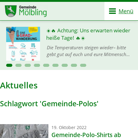
Menü
☀️🔥 Achtung: Uns erwarten wieder
heiße Tage! 🔥☀️
Die Temperaturen steigen wieder– bitte
gebt gut auf euch und eure Mitmenschen
acht, denn mit der Hitze ist keineswegs zu
spaßen! 🙏💦 Damit ihr gut und gesund
durch die heißen…
Aktuelles
Schlagwort 'Gemeinde-Polos'
19. Oktober 2022
Gemeinde-Polo-Shirts ab