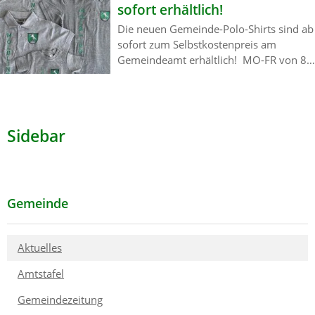
sofort erhältlich!
Die neuen Gemeinde-Polo-Shirts sind ab
sofort zum Selbstkostenpreis am
Gemeindeamt erhältlich! MO-FR von 8-
12 Uhr Herren Gr. S bis 4XL Damen
Gr. XS bis 3XL Kinder Gr. XS bis 2XL
(98/104 – 158/164) Babys Gr. 0-3M bis
2-3J (53/60 bis 92/98)
Sidebar
Gemeinde
Aktuelles
Amtstafel
Gemeindezeitung