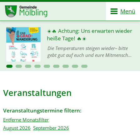
Menü
☀️🔥 Achtung: Uns erwarten wieder
heiße Tage! 🔥☀️
Die Temperaturen steigen wieder– bitte
gebt gut auf euch und eure Mitmenschen
acht, denn mit der Hitze ist keineswegs zu
spaßen! 🙏💦 Damit ihr gut und gesund
durch die heißen…
Veranstaltungen
Veranstaltungstermine filtern:
Entferne Monatsfilter
August 2026
September 2026